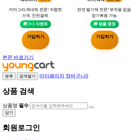
카마그라,제네릭 전문! 저렴한
천연 발기제 전문! 부작용 없음.
가격. 안전결제.
장기복용 가능.
🎁 3+1 이벤트
🎁 샘플 증정
가입하기
가입하기
본문 바로가기
마이페이지
장바구니
0
분류
검색열기
상품 검색
상품명
필수
닫기
회원로그인