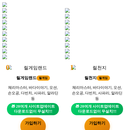
0
1
릴게임랜드
릴천지
릴게임
릴게임
체리마스터, 바다이야기, 오션,
체리마스터, 바다이야기, 오션,
손오공, 다빈치, 사파리, 알라딘
손오공, 다빈치, 사파리, 알라딘
등
등
🎁 20여개 사이트업데이트
🎁 20여개 사이트업데이트
다운로드없이 무설치!!!
다운로드없이 무설치!!!
가입하기
가입하기