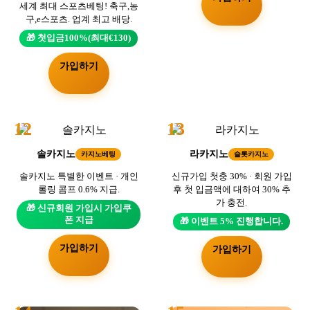
세계 최대 스포츠베팅! 축구,농
구,e스포츠. 업계 최고 배당.
🎁 첫입금100%(최대€130)
가입하기
12
13
솔카지노
라카지노
카지노베팅
슬롯카지노
솔카지노 특별한 이벤트 · 개인
신규가입 첫충 30% · 회원 가입
롤링 콤프 0.6% 지급.
후 첫 입금액에 대하여 30% 추
가 충전.
🎁 신규회원 가입시 가입쿠
폰 지급
🎁 이벤트 5% 진행합니다.
가입하기
가입하기