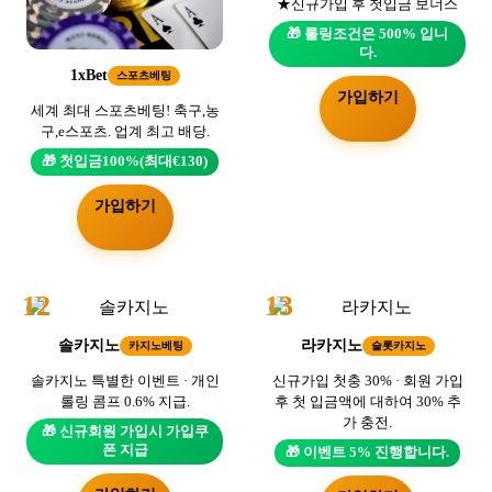
★신규가입 후 첫입금 보너스
🎁 롤링조건은 500% 입니
다.
1xBet
스포츠베팅
가입하기
세계 최대 스포츠베팅! 축구,농
구,e스포츠. 업계 최고 배당.
🎁 첫입금100%(최대€130)
가입하기
12
13
솔카지노
라카지노
카지노베팅
슬롯카지노
솔카지노 특별한 이벤트 · 개인
신규가입 첫충 30% · 회원 가입
롤링 콤프 0.6% 지급.
후 첫 입금액에 대하여 30% 추
가 충전.
🎁 신규회원 가입시 가입쿠
폰 지급
🎁 이벤트 5% 진행합니다.