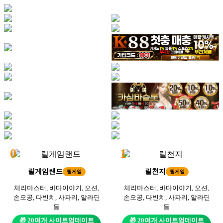
0
1
릴게임랜드
릴천지
릴게임
릴게임
체리마스터, 바다이야기, 오션,
체리마스터, 바다이야기, 오션,
손오공, 다빈치, 사파리, 알라딘
손오공, 다빈치, 사파리, 알라딘
등
등
🎁 20여개 사이트업데이트
🎁 20여개 사이트업데이트