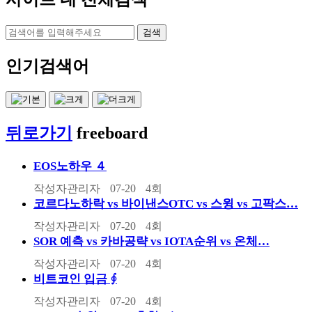
검색
인기검색어
뒤로가기
freeboard
EOS노하우 ４
작성자
관리자
07-20
4
회
코르다노하락 vs 바이낸스OTC vs 스윙 vs 고팍스…
작성자
관리자
07-20
4
회
SOR 예측 vs 카바공략 vs IOTA순위 vs 온체…
작성자
관리자
07-20
4
회
비트코인 입금 ∮
작성자
관리자
07-20
4
회