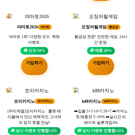
4
5
야마토2026
오징어릴게임
야마토
황금성
야마토 1위! 다양한 모드. 잭팟
황금성 전문! 안전한 게임. 24시
이벤트.
간 운영.
🎁 신규 50%
🎁 매충 20%
가입하기
가입하기
6
7
조이카지노
k88카지노
조이카지노
k88카지노
[우리계열]조이카지노 · 룰렛 테
➡️입플 5+3 10+5 20+7 ➡️카지노
이블에서 만난 매력적인 그녀와
첫,매충전 5~10% ➡️실시간 리
의 잊지 못할 만남!
베이트 슬롯게임4%
🎁 상시 이벤트 진행합니다.
🎁 상시 이벤트 진행합니다.