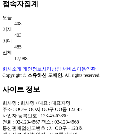
접속자집계
오늘
408
어제
403
최대
485
전체
17,988
회사소개
개인정보처리방침
서비스이용약관
Copyright ©
소유하신 도메인.
All rights reserved.
사이트 정보
회사명 : 회사명 / 대표 : 대표자명
주소 : OO도 OO시 OO구 OO동 123-45
사업자 등록번호 : 123-45-67890
전화 : 02-123-4567 팩스 : 02-123-4568
통신판매업신고번호 : 제 OO구 - 123호