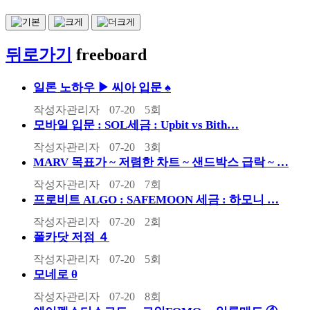
뒤로가기
freeboard
일론 노하우 ▶ 씨아 입문 ♠
작성자
관리자
07-20
5
회
모바일 입문 : SOL세금 : Upbit vs Bith…
작성자
관리자
07-20
3
회
MARV 목표가 ~ 저렴한 차트 ~ 샌드박스 급락 ~ …
작성자
관리자
07-20
7
회
프로비트 ALGO : SAFEMOON 세금 : 하모니 …
작성자
관리자
07-20
2
회
폴카닷 저점 ４
작성자
관리자
07-20
5
회
모네로 θ
작성자
관리자
07-20
8
회