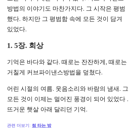
방법의 이야기도 마찬가지다. 그 시작은 평범
했다. 하지만 그 평범함 속에 모든 것이 담겨
있었다.
1. 5장. 회상
기억은 바다와 같다. 때로는 잔잔하게, 때로는
거칠게 커브파이낸스방법을 덮쳤다.
어린 시절의 여름. 웃음소리와 바람의 냄새. 그
모든 것이 이제는 멀어진 풍경이 되어 있었다 .
뜨거운 햇살 아래 달리던 기억.
관련 더보기:
썸 타는 방