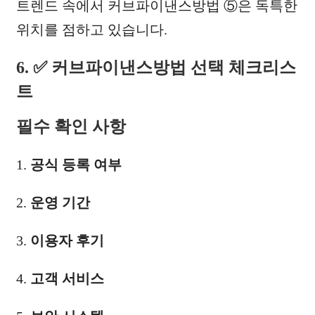
트렌드 속에서 커브파이낸스방법 ⑤은 독특한
위치를 점하고 있습니다.
6. ✅ 커브파이낸스방법 선택 체크리스
트
필수 확인 사항
1.
공식 등록 여부
2.
운영 기간
3.
이용자 후기
4.
고객 서비스