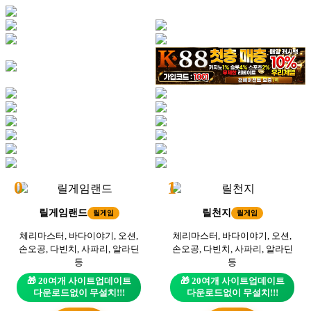
0
1
릴게임랜드
릴천지
릴게임
릴게임
체리마스터, 바다이야기, 오션,
체리마스터, 바다이야기, 오션,
손오공, 다빈치, 사파리, 알라딘
손오공, 다빈치, 사파리, 알라딘
등
등
🎁 20여개 사이트업데이트
🎁 20여개 사이트업데이트
다운로드없이 무설치!!!
다운로드없이 무설치!!!