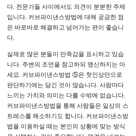
다. 전문가들 사이에서도 의견이 분분한 주제
입니다. 커브파이낸스방법에 대해 궁금한 점
은 바로바로 해결하고 넘어가는 편이 좋습니
다.
실제로 많은 분들이 만족감을 표시하고 있습
니다. 주변의 조언을 참고하되 맹신하지는 마
세요. 커브파이낸스방법 ⑤은 첫인상만으로
판단하기에는 담긴 것이 많습니다. 사람마다
느끼는 가치와 의미는 다를 수밖에 없습니다.
커브파이낸스방법을 통해 사람들은 일상의 스
트레스를 해소하기도 합니다. 커브파이낸스방
법을 이용하실 때는 본인의 상황에 맞는 방식