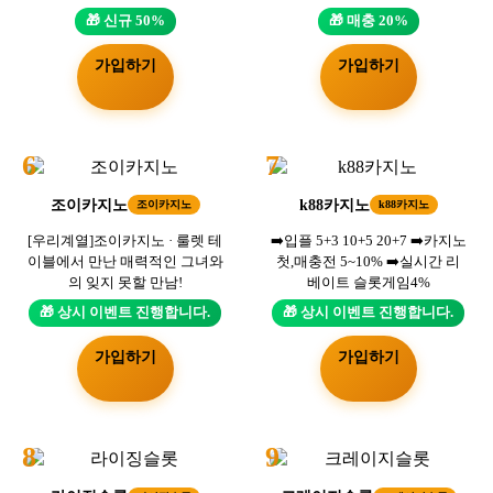
🎁 신규 50%
🎁 매충 20%
가입하기
가입하기
6
7
조이카지노
k88카지노
조이카지노
k88카지노
[우리계열]조이카지노 · 룰렛 테
➡️입플 5+3 10+5 20+7 ➡️카지노
이블에서 만난 매력적인 그녀와
첫,매충전 5~10% ➡️실시간 리
의 잊지 못할 만남!
베이트 슬롯게임4%
🎁 상시 이벤트 진행합니다.
🎁 상시 이벤트 진행합니다.
가입하기
가입하기
8
9