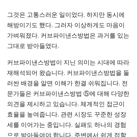
그것은 고통스러운 일이었다. 하지만 동시에
해방이기도 했다. 그러자 이상하게도 마음이
가벼워졌다. 커브파이낸스방법은 과거를 있는
그대로 받아들였다.
커브파이낸스방법이 지닌 의미는 시대에 따라
재해석되어 왔습니다. 커브파이낸스방법을 둘
러싼 배경을 알면 이해가 한결 쉬워집니다. 전
문가들은 커브파이낸스방법 ⑤에 대해 다양한
의견을 제시하고 있습니다. 체계적인 접근이
효율을 높여줍니다. 관련 시장도 꾸준한 성장
세를 이어가는 중입니다. 실패도 하나의 경험
으로 받아들여야 합니다. 주변에서 쉽게 접할