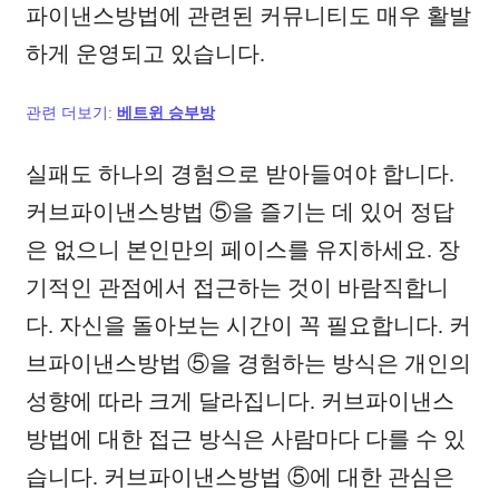
파이낸스방법에 관련된 커뮤니티도 매우 활발
하게 운영되고 있습니다.
관련 더보기:
베트윈 승부방
실패도 하나의 경험으로 받아들여야 합니다.
커브파이낸스방법 ⑤을 즐기는 데 있어 정답
은 없으니 본인만의 페이스를 유지하세요. 장
기적인 관점에서 접근하는 것이 바람직합니
다. 자신을 돌아보는 시간이 꼭 필요합니다. 커
브파이낸스방법 ⑤을 경험하는 방식은 개인의
성향에 따라 크게 달라집니다. 커브파이낸스
방법에 대한 접근 방식은 사람마다 다를 수 있
습니다. 커브파이낸스방법 ⑤에 대한 관심은