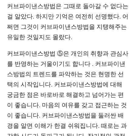
커브파이낸스방법은 그때로 돌아갈 수 없다는
걸 알았다. 하지만 기억은 여전히 선명했다. 어
쩌면 그것이 커브파이낸스방법을 지탱해주는
유일한 것일지도 몰랐다.
커브파이낸스방법 ⑤은 개인의 취향과 관심사
를 반영하는 거울이기도 합니다 . 커브파이낸
스방법의 트렌드를 파악하는 것은 현명한 선
택의 시작입니다. 커브파이낸스방법에 대해
궁금한 점은 바로바로 해결하고 넘어가는 편
이 좋습니다. 마음의 여유를 갖고 접근하는 것
이 좋습니다. 커브파이낸스방법을 둘러싼 배
경을 알면 이해가 한결 쉬워집니다. 때로는 과