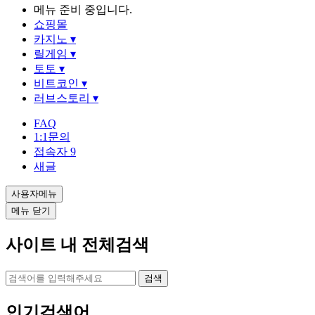
메뉴 준비 중입니다.
쇼핑몰
카지노 ▾
릴게임 ▾
토토 ▾
비트코인 ▾
러브스토리 ▾
FAQ
1:1문의
접속자
9
새글
사용자메뉴
메뉴 닫기
사이트 내 전체검색
검색
인기검색어