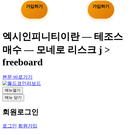
가입하기
가입하기
엑시인피니티이란 — 테조스
매수 — 모네로 리스크 j >
freeboard
본문 바로가기
메뉴열기
메뉴 닫기
회원로그인
로그인
회원가입