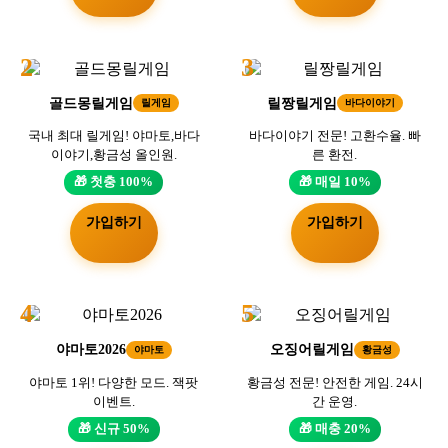
2
3
골드몽릴게임
릴짱릴게임
릴게임
바다이야기
국내 최대 릴게임! 야마토,바다
바다이야기 전문! 고환수율. 빠
이야기,황금성 올인원.
른 환전.
🎁 첫충 100%
🎁 매일 10%
가입하기
가입하기
4
5
야마토2026
오징어릴게임
야마토
황금성
야마토 1위! 다양한 모드. 잭팟
황금성 전문! 안전한 게임. 24시
이벤트.
간 운영.
🎁 신규 50%
🎁 매충 20%