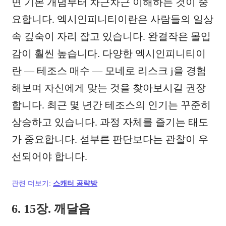
면 기본 개념부터 차근차근 이해하는 것이 중
요합니다. 엑시인피니티이란은 사람들의 일상
속 깊숙이 자리 잡고 있습니다. 완결작은 몰입
감이 훨씬 높습니다. 다양한 엑시인피니티이
란 — 테조스 매수 — 모네로 리스크 j을 경험
해보며 자신에게 맞는 것을 찾아보시길 권장
합니다. 최근 몇 년간 테조스의 인기는 꾸준히
상승하고 있습니다. 과정 자체를 즐기는 태도
가 중요합니다. 섣부른 판단보다는 관찰이 우
선되어야 합니다.
관련 더보기:
스캐터 공략방
6. 15장. 깨달음