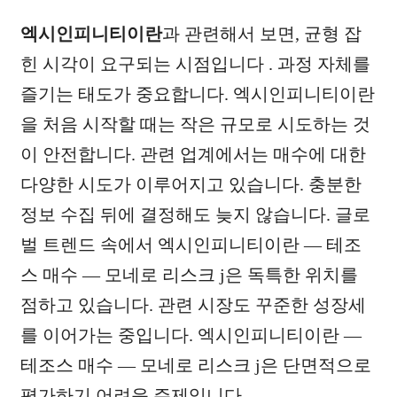
엑시인피니티이란
과 관련해서 보면, 균형 잡
힌 시각이 요구되는 시점입니다 . 과정 자체를
즐기는 태도가 중요합니다. 엑시인피니티이란
을 처음 시작할 때는 작은 규모로 시도하는 것
이 안전합니다. 관련 업계에서는 매수에 대한
다양한 시도가 이루어지고 있습니다. 충분한
정보 수집 뒤에 결정해도 늦지 않습니다. 글로
벌 트렌드 속에서 엑시인피니티이란 — 테조
스 매수 — 모네로 리스크 j은 독특한 위치를
점하고 있습니다. 관련 시장도 꾸준한 성장세
를 이어가는 중입니다. 엑시인피니티이란 —
테조스 매수 — 모네로 리스크 j은 단면적으로
평가하기 어려운 주제입니다.