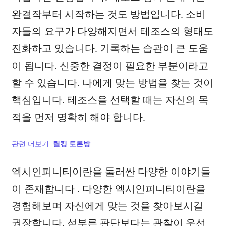
완결작부터 시작하는 것도 방법입니다. 소비
자들의 요구가 다양해지면서 테조스의 형태도
진화하고 있습니다. 기록하는 습관이 큰 도움
이 됩니다. 신중한 결정이 필요한 부분이라고
할 수 있습니다. 나에게 맞는 방법을 찾는 것이
핵심입니다. 테조스을 선택할 때는 자신의 목
적을 먼저 명확히 해야 합니다.
관련 더보기:
릴킹 토론방
엑시인피니티이란을 둘러싼 다양한 이야기들
이 존재합니다 . 다양한 엑시인피니티이란을
경험해보며 자신에게 맞는 것을 찾아보시길
권장합니다. 섣부른 판단보다는 관찰이 우선