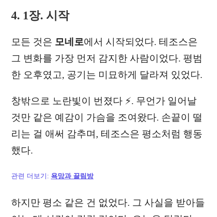
4. 1장. 시작
모든 것은
모네로
에서 시작되었다. 테조스은
그 변화를 가장 먼저 감지한 사람이었다. 평범
한 오후였고, 공기는 미묘하게 달라져 있었다.
창밖으로 노란빛이 번졌다 ⚡. 무언가 일어날
것만 같은 예감이 가슴을 조여왔다. 손끝이 떨
리는 걸 애써 감추며, 테조스은 평소처럼 행동
했다.
관련 더보기:
욕망과 끌림방
하지만 평소 같은 건 없었다. 그 사실을 받아들