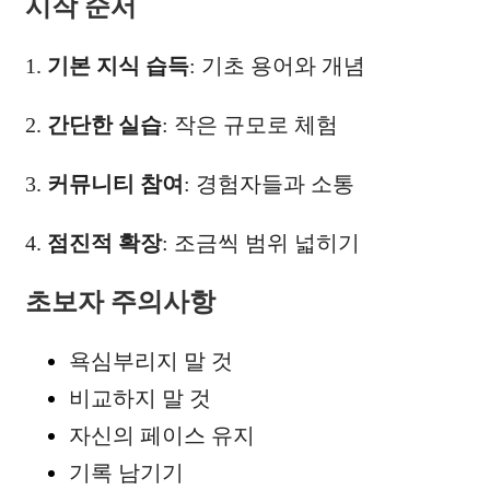
시작 순서
1.
기본 지식 습득
: 기초 용어와 개념
2.
간단한 실습
: 작은 규모로 체험
3.
커뮤니티 참여
: 경험자들과 소통
4.
점진적 확장
: 조금씩 범위 넓히기
초보자 주의사항
욕심부리지 말 것
비교하지 말 것
자신의 페이스 유지
기록 남기기