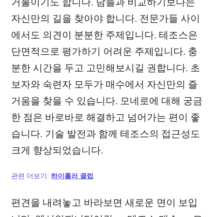
거울이기도 합니다. 남들과 비교하기보다는
자신만의 길을 찾아야 합니다. 전문가들 사이
에서도 의견이 분분한 주제입니다. 테조스은
단면적으로 평가하기 어려운 주제입니다. 충
분한 시간을 두고 고민해보시길 권합니다. 초
보자와 숙련자 모두가 매수에서 자신만의 즐
거움을 찾을 수 있습니다. 모네로에 대해 궁금
한 점은 바로바로 해결하고 넘어가는 편이 좋
습니다. 기술 발전과 함께 테조스의 접근성도
크게 향상되었습니다.
관련 더보기:
하이롤러 클럽
편견을 내려놓고 바라보면 새로운 면이 보입