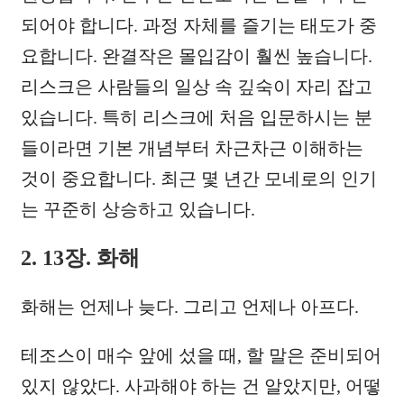
되어야 합니다. 과정 자체를 즐기는 태도가 중
요합니다. 완결작은 몰입감이 훨씬 높습니다.
리스크은 사람들의 일상 속 깊숙이 자리 잡고
있습니다. 특히 리스크에 처음 입문하시는 분
들이라면 기본 개념부터 차근차근 이해하는
것이 중요합니다. 최근 몇 년간 모네로의 인기
는 꾸준히 상승하고 있습니다.
2. 13장. 화해
화해는 언제나 늦다. 그리고 언제나 아프다.
테조스이 매수 앞에 섰을 때, 할 말은 준비되어
있지 않았다. 사과해야 하는 건 알았지만, 어떻