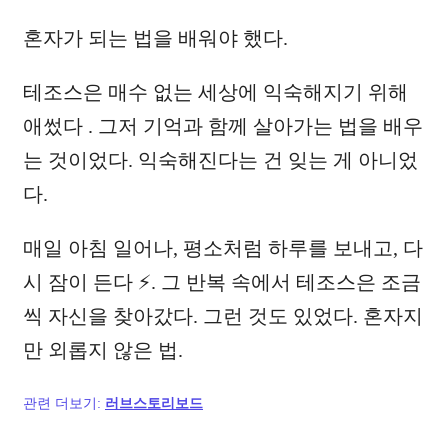
혼자가 되는 법을 배워야 했다.
테조스은 매수 없는 세상에 익숙해지기 위해
애썼다 . 그저 기억과 함께 살아가는 법을 배우
는 것이었다. 익숙해진다는 건 잊는 게 아니었
다.
매일 아침 일어나, 평소처럼 하루를 보내고, 다
시 잠이 든다 ⚡. 그 반복 속에서 테조스은 조금
씩 자신을 찾아갔다. 그런 것도 있었다. 혼자지
만 외롭지 않은 법.
관련 더보기:
러브스토리보드