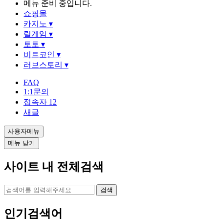
메뉴 준비 중입니다.
쇼핑몰
카지노 ▾
릴게임 ▾
토토 ▾
비트코인 ▾
러브스토리 ▾
FAQ
1:1문의
접속자
12
새글
사용자메뉴
메뉴 닫기
사이트 내 전체검색
검색
인기검색어