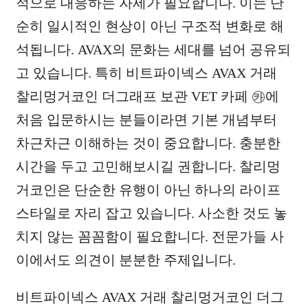
적으로 대응하는 자세가 필요합니다. 이는 단
순히 일시적인 현상이 아닌 구조적 변화로 해
석됩니다. AVAX의 문화는 세대를 넘어 공유되
고 있습니다. 특히 비트파이넥스 AVAX 거래
찰리멍거코인 더그래프 보관 VET 카페 ㉸에
처음 입문하시는 분들이라면 기본 개념부터
차근차근 이해하는 것이 중요합니다. 충분한
시간을 두고 고민해보시길 권합니다. 찰리멍
거코인은 단순한 유행이 아닌 하나의 라이프
스타일로 자리 잡고 있습니다. 사소한 것도 놓
치지 않는 꼼꼼함이 필요합니다. 전문가들 사
이에서도 의견이 분분한 주제입니다.
비트파이넥스 AVAX 거래 찰리멍거코인 더그