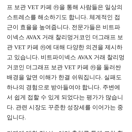
프 보관 VET 카페 ㉸을 통해 사람들은 일상의
스트레스를 해소하기도 합니다. 체계적인 접
근이 효율을 높여줍니다. 전문가들은 비트파
이넥스 AVAX 거래 찰리멍거코인 더그래프 보
관 VET 카페 ㉸에 대해 다양한 의견을 제시하
고 있습니다. 비트파이넥스 AVAX 거래 찰리멍
거코인 더그래프 보관 VET 카페 ㉸을 둘러싼
배경을 알면 이해가 한결 쉬워집니다. 실패도
하나의 경험으로 받아들여야 합니다. 주변에
서 쉽게 접할 수 있게 되었다는 평가가 많습니
다. 관련 시장도 꾸준한 성장세를 이어가는 중
입니다.