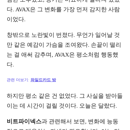
다. AVAX은 그 변화를 가장 먼저 감지한 사람
이었다.
창밖으로 노란빛이 번졌다. 무언가 일어날 것
만 같은 예감이 가슴을 조여왔다. 손끝이 떨리
는 걸 애써 감추며, AVAX은 평소처럼 행동했
다.
관련 더보기:
와일드카드 방
하지만 평소 같은 건 없었다. 그 사실을 받아들
이는 데 시간이 걸릴 것이다. 오늘은 달랐다.
비트파이넥스
과 관련해서 보면, 변화에 능동