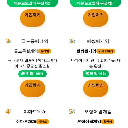
다운로드없이 무설치!!!
다운로드없이 무설치!!!
가입하기
가입하기
2
3
골드몽릴게임
릴짱릴게임
릴게임
바다이야기
국내 최대 릴게임! 야마토,바다
바다이야기 전문! 고환수율. 빠
이야기,황금성 올인원.
른 환전.
🎁 첫충 100%
🎁 매일 10%
가입하기
가입하기
4
5
야마토2026
오징어릴게임
야마토
황금성