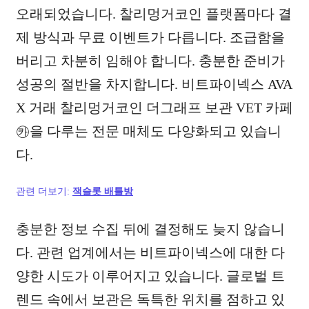
오래되었습니다. 찰리멍거코인 플랫폼마다 결
제 방식과 무료 이벤트가 다릅니다. 조급함을
버리고 차분히 임해야 합니다. 충분한 준비가
성공의 절반을 차지합니다. 비트파이넥스 AVA
X 거래 찰리멍거코인 더그래프 보관 VET 카페
㉸을 다루는 전문 매체도 다양화되고 있습니
다.
관련 더보기:
잭슬롯 배틀방
충분한 정보 수집 뒤에 결정해도 늦지 않습니
다. 관련 업계에서는 비트파이넥스에 대한 다
양한 시도가 이루어지고 있습니다. 글로벌 트
렌드 속에서 보관은 독특한 위치를 점하고 있