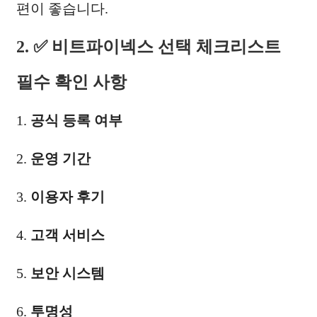
편이 좋습니다.
2. ✅ 비트파이넥스 선택 체크리스트
필수 확인 사항
1.
공식 등록 여부
2.
운영 기간
3.
이용자 후기
4.
고객 서비스
5.
보안 시스템
6.
투명성