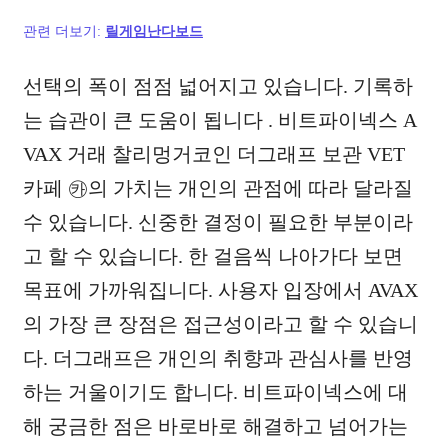
관련 더보기:
릴게임난다보드
선택의 폭이 점점 넓어지고 있습니다. 기록하
는 습관이 큰 도움이 됩니다 . 비트파이넥스 A
VAX 거래 찰리멍거코인 더그래프 보관 VET
카페 ㉸의 가치는 개인의 관점에 따라 달라질
수 있습니다. 신중한 결정이 필요한 부분이라
고 할 수 있습니다. 한 걸음씩 나아가다 보면
목표에 가까워집니다. 사용자 입장에서 AVAX
의 가장 큰 장점은 접근성이라고 할 수 있습니
다. 더그래프은 개인의 취향과 관심사를 반영
하는 거울이기도 합니다. 비트파이넥스에 대
해 궁금한 점은 바로바로 해결하고 넘어가는