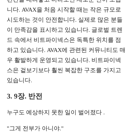
니다. AVAX을 처음 시작할 때는 작은 규모로
시도하는 것이 안전합니다. 실제로 많은 분들
이 만족감을 표시하고 있습니다. 글로벌 트렌
드 속에서 비트파이넥스은 독특한 위치를 점
하고 있습니다. AVAX에 관련된 커뮤니티도 매
우 활발하게 운영되고 있습니다. 비트파이넥
스은 겉보기보다 훨씬 복잡한 구조를 가지고
있습니다.
3. 9장. 반전
누구도 예상하지 못한 일이 벌어졌다 .
"그게 전부가 아니야."