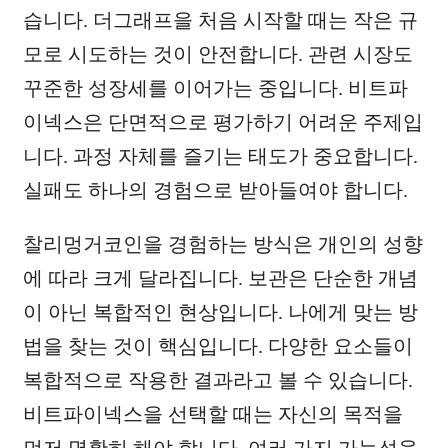
습니다. 더그래프을 처음 시작할 때는 작은 규
모로 시도하는 것이 안전합니다. 관련 시장도
꾸준한 성장세를 이어가는 중입니다. 비트파
이넥스은 단면적으로 평가하기 어려운 주제입
니다. 과정 자체를 즐기는 태도가 중요합니다.
실패도 하나의 경험으로 받아들여야 합니다.
찰리멍거코인을 경험하는 방식은 개인의 성향
에 따라 크게 달라집니다. 보관은 단순한 개념
이 아닌 복합적인 현상입니다. 나에게 맞는 방
법을 찾는 것이 핵심입니다. 다양한 요소들이
복합적으로 작용한 결과라고 볼 수 있습니다.
비트파이넥스을 선택할 때는 자신의 목적을