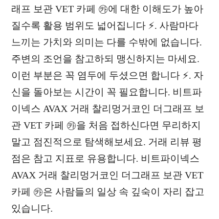
래프 보관 VET 카페 ㉸에 대한 이해도가 높아
질수록 활용 범위도 넓어집니다 ⚡. 사람마다
느끼는 가치와 의미는 다를 수밖에 없습니다.
주변의 조언을 참고하되 맹신하지는 마세요.
이런 부분은 꼭 염두에 두셨으면 합니다 ⚡. 자
신을 돌아보는 시간이 꼭 필요합니다. 비트파
이넥스 AVAX 거래 찰리멍거코인 더그래프 보
관 VET 카페 ㉸을 처음 접하신다면 무리하지
말고 점진적으로 탐색해보세요. 거래 리뷰 평
점은 참고 지표로 유용합니다. 비트파이넥스
AVAX 거래 찰리멍거코인 더그래프 보관 VET
카페 ㉸은 사람들의 일상 속 깊숙이 자리 잡고
있습니다.