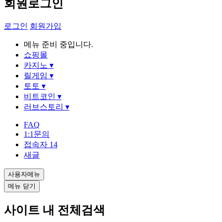
회원로그인
로그인
회원가입
메뉴 준비 중입니다.
쇼핑몰
카지노 ▾
릴게임 ▾
토토 ▾
비트코인 ▾
러브스토리 ▾
FAQ
1:1문의
접속자
14
새글
사용자메뉴
메뉴 닫기
사이트 내 전체검색