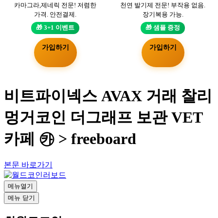
카마그라,제네릭 전문! 저렴한
천연 발기제 전문! 부작용 없음.
가격. 안전결제.
장기복용 가능.
🎁 3+1 이벤트
🎁 샘플 증정
가입하기
가입하기
비트파이넥스 AVAX 거래 찰리
멍거코인 더그래프 보관 VET
카페 ㉸ > freeboard
본문 바로가기
메뉴열기
메뉴 닫기