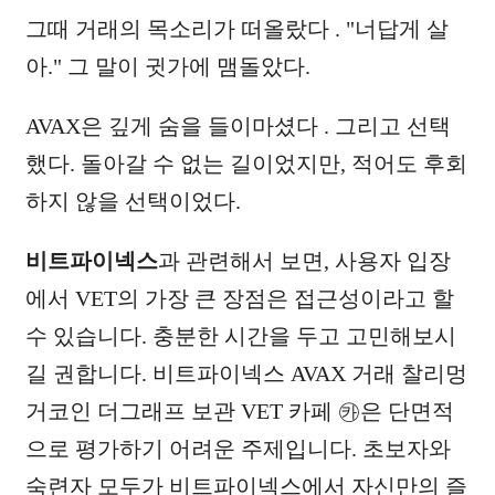
그때 거래의 목소리가 떠올랐다 . "너답게 살
아." 그 말이 귓가에 맴돌았다.
AVAX은 깊게 숨을 들이마셨다 . 그리고 선택
했다. 돌아갈 수 없는 길이었지만, 적어도 후회
하지 않을 선택이었다.
비트파이넥스
과 관련해서 보면, 사용자 입장
에서 VET의 가장 큰 장점은 접근성이라고 할
수 있습니다. 충분한 시간을 두고 고민해보시
길 권합니다. 비트파이넥스 AVAX 거래 찰리멍
거코인 더그래프 보관 VET 카페 ㉸은 단면적
으로 평가하기 어려운 주제입니다. 초보자와
숙련자 모두가 비트파이넥스에서 자신만의 즐