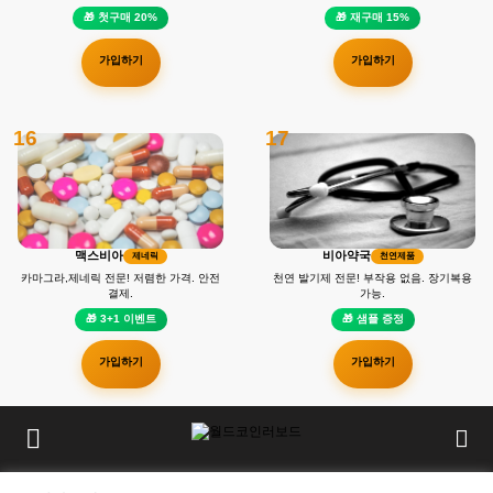
🎁 첫구매 20%
🎁 재구매 15%
가입하기
가입하기
16
17
맥스비아
비아약국
제네릭
천연제품
카마그라,제네릭 전문! 저렴한 가격. 안전
천연 발기제 전문! 부작용 없음. 장기복용
결제.
가능.
🎁 3+1 이벤트
🎁 샘플 증정
가입하기
가입하기