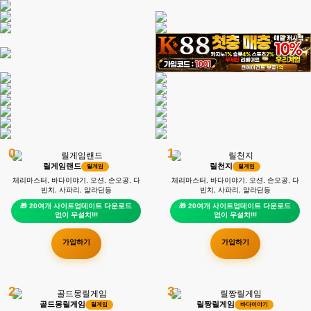
0
1
릴게임랜드
릴천지
릴게임
릴게임
체리마스터, 바다이야기, 오션, 손오공, 다
체리마스터, 바다이야기, 오션, 손오공, 다
빈치, 사파리, 알라딘등
빈치, 사파리, 알라딘등
🎁 20여개 사이트업데이트 다운로드
🎁 20여개 사이트업데이트 다운로드
없이 무설치!!!
없이 무설치!!!
가입하기
가입하기
2
3
골드몽릴게임
릴짱릴게임
릴게임
바다이야기