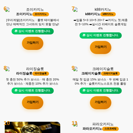
6
7
조이카지노
k88카지노
조이카지노
k88카지노
[우리계열]조이카지노 · 룰렛 테이블에서
➡️입플 5+3 10+5 20+7 ➡️카지노 첫,매충
만난 매력적인 그녀와의 잊지 못할 만남!
전 5~10% ➡️실시간 리베이트 슬롯게임
4%
🎁 상시 이벤트 진행합니다.
🎁 상시 이벤트 진행합니다.
가입하기
가입하기
8
9
라이징슬롯
크레이지슬롯
라이징슬롯
크레이지슬롯
첫 충전 50% 추가 보너스 · 매 충전 20%
매일 첫 입금 15% 보너스 · 두 번째 입금 1
추가 보너스 · 재충전 10% 추가 보너스
0% 추가 · 슬롯카지노스포츠 전용 롤링
🎁 상시 이벤트 진행합니다.
🎁 상시 이벤트 진행합니다.
가입하기
가입하기
10
11
파라오카지노
스포츠베팅