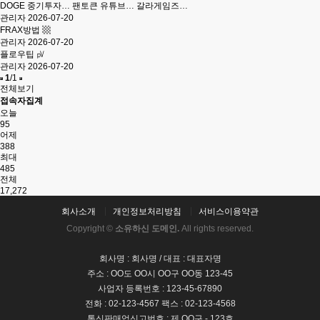
DOGE 중기투자… 팬토큰 유튜브… 갈라게임즈…
관리자
2026-07-20
FRAX방법 ▩
관리자
2026-07-20
플로우팁 ㎴
관리자
2026-07-20
1
/1
전체보기
접속자집계
오늘
95
어제
388
최대
485
전체
17,272
회사소개
개인정보처리방침
서비스이용약관
Copyright ©
소유하신 도메인.
All rights reserved.
회사명 : 회사명 / 대표 : 대표자명
주소 : OO도 OO시 OO구 OO동 123-45
사업자 등록번호 : 123-45-67890
전화 : 02-123-4567 팩스 : 02-123-4568
통신판매업신고번호 : 제 OO구 - 123호