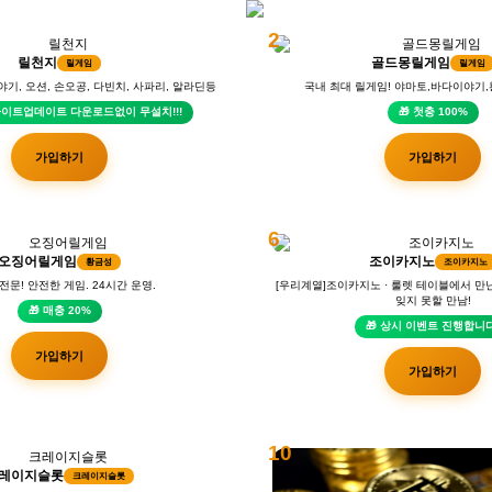
2
릴천지
골드몽릴게임
릴게임
릴게임
기, 오션, 손오공, 다빈치, 사파리, 알라딘등
국내 최대 릴게임! 야마토,바다이야기,
 사이트업데이트 다운로드없이 무설치!!!
🎁 첫충 100%
가입하기
가입하기
6
오징어릴게임
조이카지노
황금성
조이카지노
전문! 안전한 게임. 24시간 운영.
[우리계열]조이카지노 · 룰렛 테이블에서 만
잊지 못할 만남!
🎁 매충 20%
🎁 상시 이벤트 진행합니다
가입하기
가입하기
10
레이지슬롯
크레이지슬롯