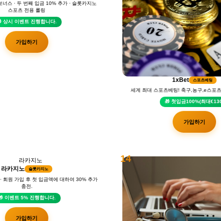
보너스 · 두 번째 입금 10% 추가 · 슬롯카지노
스포츠 전용 롤링
🎁 상시 이벤트 진행합니다.
가입하기
1xBet
스포츠베팅
세계 최대 스포츠베팅! 축구,농구,e스포츠.
🎁 첫입금100%(최대€130
가입하기
14
라카지노
슬롯카지노
· 회원 가입 후 첫 입금액에 대하여 30% 추가
충전.
🎁 이벤트 5% 진행합니다.
가입하기