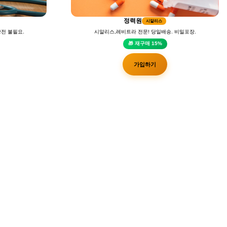
정력원
시알리스
방전 불필요.
시알리스,레비트라 전문! 당일배송. 비밀포장.
🎁 재구매 15%
가입하기