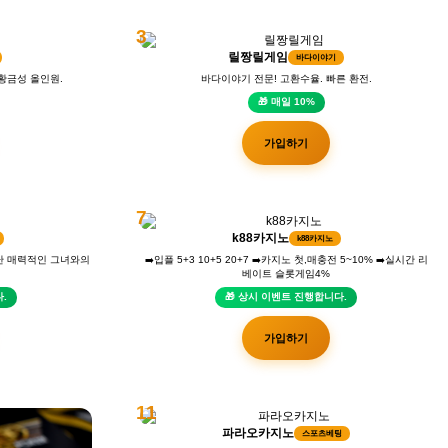
3
릴짱릴게임
바다이야기
황금성 올인원.
바다이야기 전문! 고환수율. 빠른 환전.
🎁 매일 10%
가입하기
7
k88카지노
k88카지노
난 매력적인 그녀와의
➡️입플 5+3 10+5 20+7 ➡️카지노 첫,매충전 5~10% ➡️실시간 리
베이트 슬롯게임4%
.
🎁 상시 이벤트 진행합니다.
가입하기
11
파라오카지노
스포츠베팅