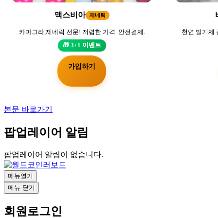
맥스비아
제네릭
카마그라,제네릭 전문! 저렴한 가격. 안전결제.
천연 발기제 
🎁 3+1 이벤트
가입하기
본문 바로가기
팝업레이어 알림
팝업레이어 알림이 없습니다.
메뉴열기
메뉴 닫기
회원로그인