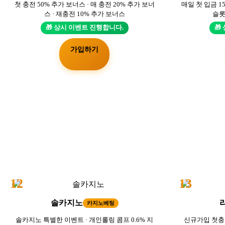
첫 충전 50% 추가 보너스 · 매 충전 20% 추가 보너
매일 첫 입금 15
스 · 재충전 10% 추가 보너스
슬롯
🎁 상시 이벤트 진행합니다.
🎁
가입하기
12
13
솔카지노
카지노베팅
솔카지노 특별한 이벤트 · 개인롤링 콤프 0.6% 지
신규가입 첫충 