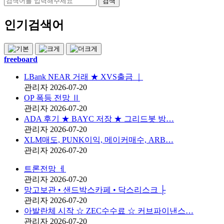
검색
인기검색어
freeboard
LBank NEAR 거래 ★ XVS출금 ｜
관리자
2026-07-20
OP 폭등 전망 Ⅱ
관리자
2026-07-20
ADA 후기 ★ BAYC 저장 ★ 그리드봇 방…
관리자
2026-07-20
XLM매도, PUNK이익, 메이커매수, ARB…
관리자
2026-07-20
트론전망 ㅔ
관리자
2026-07-20
망고보관 • 샌드박스카페 • 닥스리스크 ├
관리자
2026-07-20
아발란체 시작 ☆ ZEC수수료 ☆ 커브파이낸스…
관리자
2026-07-20