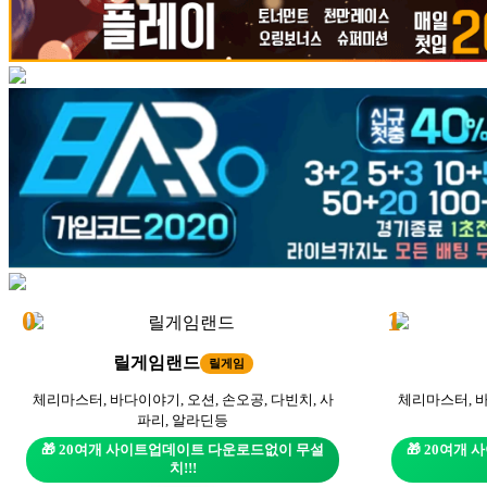
0
1
릴게임랜드
릴게임
체리마스터, 바다이야기, 오션, 손오공, 다빈치, 사
체리마스터, 바
파리, 알라딘등
🎁 20여개 사이트업데이트 다운로드없이 무설
🎁 20여개
치!!!