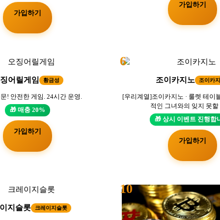
가입하기
가입하기
6
징어릴게임
조이카지노
황금성
조이카
문! 안전한 게임. 24시간 운영.
[우리계열]조이카지노 · 룰렛 테이
적인 그녀와의 잊지 못할 
🎁 매충 20%
🎁 상시 이벤트 진행합
가입하기
가입하기
10
이지슬롯
크레이지슬롯