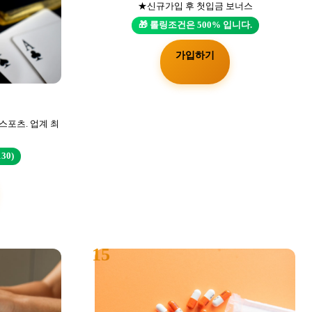
★신규가입 후 첫입금 보너스
🎁 롤링조건은 500% 입니다.
가입하기
스포츠. 업계 최
30)
15